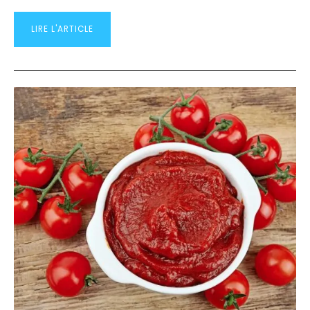
LIRE L'ARTICLE
LA
DIFFÉRENCE
ENTRE
LA
SAUCE
TOMATE
ET
LA
PÂTE
DE
TOMATE