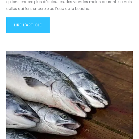
options encore plus délicieuses, des viandes moins courantes, mais
celles qui font encore plus l’eau de la bouche.
LIRE L'ARTICLE
¿QUELLE
EST
LA
DIFFÉRENCE
ENTRE
LA
TRUITE
ET
LE
SAUMON?