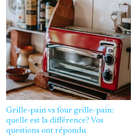
GRILLE-
PAIN
VS
FOUR
GRILLE-
PAIN:
QUELLE
EST
LA
DIFFÉRENCE?
VOS
QUESTIONS
ONT
RÉPONDU
Grille-pain vs four grille-pain:
quelle est la différence? Vos
questions ont répondu