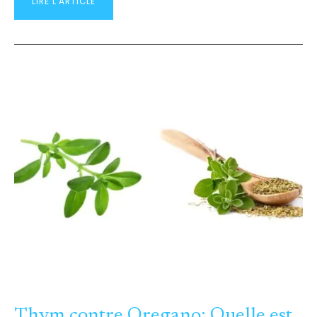
LIRE L'ARTICLE
THYM
CONTRE
OREGANO:
QUELLE
EST
LA
DIFFÉRENCE
POUR
LES
CHEFS?
Thym contre Oregano: Quelle est