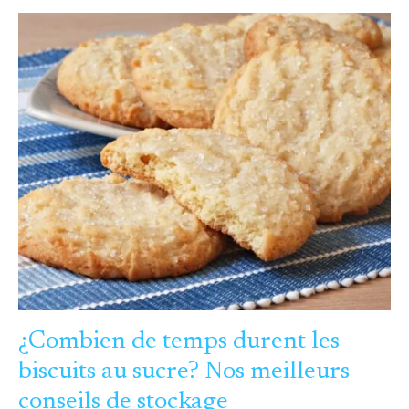
¿COMBIEN
DE
TEMPS
DURENT
LES
BISCUITS
AU
SUCRE?
NOS
MEILLEURS
CONSEILS
DE
STOCKAGE
¿Combien de temps durent les
biscuits au sucre? Nos meilleurs
conseils de stockage