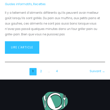
Guides informatifs
,
Recettes
Il y a tellement d’aliments différents qu’ils peuvent avoir meilleur
goût lorsqu’ils sont grillés. Du pain aux muffins, aux petits pains et
aux gaufres, ces aliments ne sont pas aussi bons lorsque vous
n’avez pas passé quelques minutes dans un four grille-pain ou
grille-pain. Bien que vous ne puissiez pas
LIRE L'ARTICLE
1
2
…
4
Suivant
→