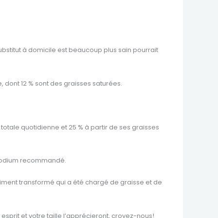
ubstitut à domicile est beaucoup plus sain pourrait
, dont 12 % sont des graisses saturées.
otale quotidienne et 25 % à partir de ses graisses
en sodium recommandé.
iment transformé qui a été chargé de graisse et de
esprit et votre taille l’apprécieront, croyez-nous!