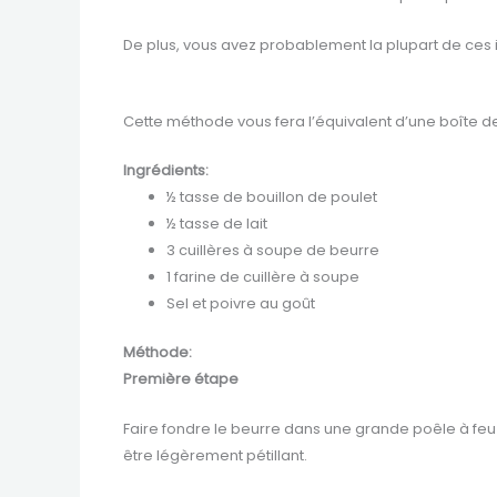
De plus, vous avez probablement la plupart de ces
Cette méthode vous fera l’équivalent d’une boîte d
Ingrédients:
½ tasse de bouillon de poulet
½ tasse de lait
3 cuillères à soupe de beurre
1 farine de cuillère à soupe
Sel et poivre au goût
Méthode:
Première étape
Faire fondre le beurre dans une grande poêle à feu d
être légèrement pétillant.