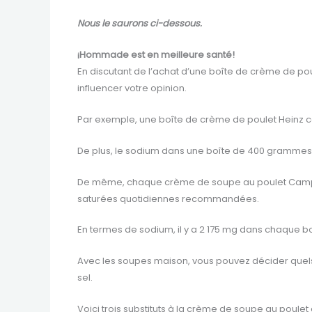
Nous le saurons ci-dessous.
¡Hommade est en meilleure santé!
En discutant de l’achat d’une boîte de crème de pou
influencer votre opinion.
Par exemple, une boîte de crème de poulet Heinz con
De plus, le sodium dans une boîte de 400 grammes 
De même, chaque crème de soupe au poulet Campbell 
saturées quotidiennes recommandées.
En termes de sodium, il y a 2 175 mg dans chaque b
Avec les soupes maison, vous pouvez décider quels 
sel.
Voici trois substituts à la crème de soupe au poulet q