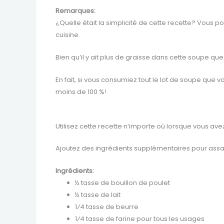
Remarques:
¿Quelle était la simplicité de cette recette? Vous
cuisine.
Bien qu’il y ait plus de graisse dans cette soupe q
En fait, si vous consumiez tout le lot de soupe qu
moins de 100 %!
Utilisez cette recette n’importe où lorsque vous av
Ajoutez des ingrédients supplémentaires pour assai
Ingrédients:
½ tasse de bouillon de poulet
½ tasse de lait
1⁄4 tasse de beurre
1⁄4 tasse de farine pour tous les usages