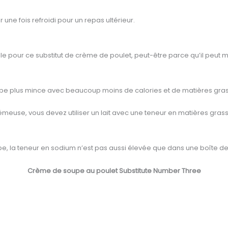
ne fois refroidi pour un repas ultérieur.
le pour ce substitut de crème de poulet, peut-être parce qu’il peut mo
 soupe plus mince avec beaucoup moins de calories et de matières gra
émeuse, vous devez utiliser un lait avec une teneur en matières gra
soupe, la teneur en sodium n’est pas aussi élevée que dans une boîte
Crème de soupe au poulet Substitute Number Three