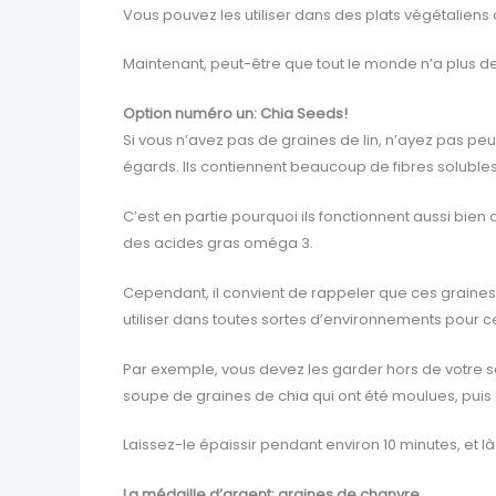
Vous pouvez les utiliser dans des plats végétaliens 
Maintenant, peut-être que tout le monde n’a plus de
Option numéro un: Chia Seeds!
Si vous n’avez pas de graines de lin, n’ayez pas peur
égards. Ils contiennent beaucoup de fibres solubl
C’est en partie pourquoi ils fonctionnent aussi bien
des acides gras oméga 3.
Cependant, il convient de rappeler que ces grain
utiliser dans toutes sortes d’environnements pour ce
Par exemple, vous devez les garder hors de votre sal
soupe de graines de chia qui ont été moulues, puis 
Laissez-le épaissir pendant environ 10 minutes, et là
La médaille d’argent: graines de chanvre