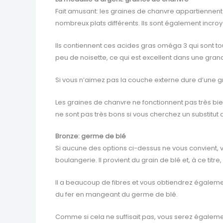
Fait amusant: les graines de chanvre appartiennent 
nombreux plats différents. Ils sont également incr
Ils contiennent ces acides gras oméga 3 qui sont to
peu de noisette, ce qui est excellent dans une grand
Si vous n’aimez pas la couche externe dure d’une g
Les graines de chanvre ne fonctionnent pas très bie
ne sont pas très bons si vous cherchez un substitut 
Bronze: germe de blé
Si aucune des options ci-dessus ne vous convient, v
boulangerie. Il provient du grain de blé et, à ce t
Il a beaucoup de fibres et vous obtiendrez égaleme
du fer en mangeant du germe de blé.
Comme si cela ne suffisait pas, vous serez égalemen