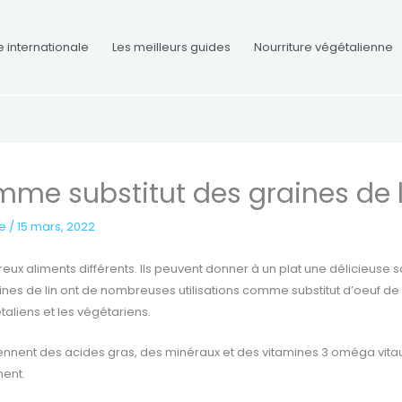
e internationale
Les meilleurs guides
Nourriture végétalienne
omme substitut des graines de l
re
/
15 mars, 2022
reux aliments différents. Ils peuvent donner à un plat une délicieuse
raines de lin ont de nombreuses utilisations comme substitut d’oeuf de l
taliens et les végétariens.
ennent des acides gras, des minéraux et des vitamines 3 oméga vitau
ent.