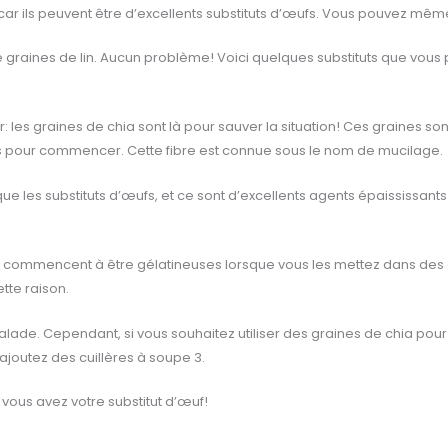
car ils peuvent être d’excellents substituts d’œufs. Vous pouvez même
 graines de lin. Aucun problème! Voici quelques substituts que vous po
: les graines de chia sont là pour sauver la situation! Ces graines sont
es pour commencer. Cette fibre est connue sous le nom de mucilage.
 que les substituts d’œufs, et ce sont d’excellents agents épaississan
es commencent à être gélatineuses lorsque vous les mettez dans de
tte raison.
ade. Cependant, si vous souhaitez utiliser des graines de chia pour re
ajoutez des cuillères à soupe 3.
 vous avez votre substitut d’œuf!