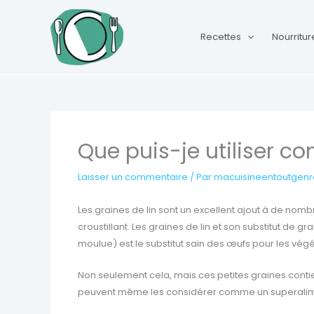
Aller
au
Recettes
Nourritur
contenu
Que puis-je utiliser c
Laisser un commentaire
/ Par
macuisineentoutgen
Les graines de lin sont un excellent ajout à de nomb
croustillant. Les graines de lin et son substitut de g
moulue) est le substitut sain des œufs pour les végé
Non seulement cela, mais ces petites graines conti
peuvent même les considérer comme un superalim