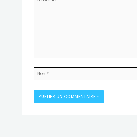
ici…
Nom*