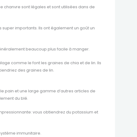
e chanvre sont légales et sont utilisées dans de
s super importants. Ils ont également un goût un
t généralement beaucoup plus facile à manger.
ge comme le font les graines de chia et de lin. Ils
iendriez des graines de lin.
 le pain et une large gamme d’autres articles de
alement du blé.
impressionnante: vous obtiendrez du potassium et
 système immunitaire.