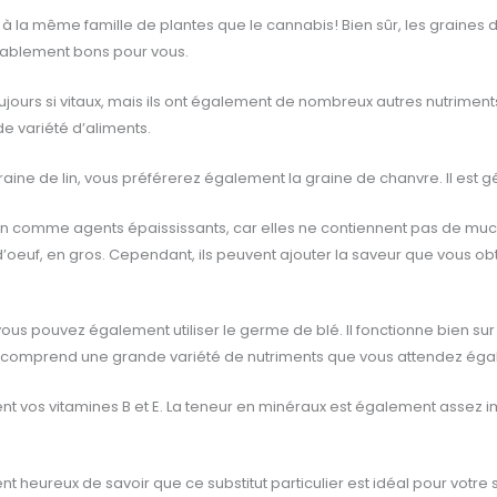
à la même famille de plantes que le cannabis! Bien sûr, les graines d
oyablement bons pour vous.
ujours si vitaux, mais ils ont également de nombreux autres nutriment
e variété d’aliments.
raine de lin, vous préférerez également la graine de chanvre. Il es
n comme agents épaississants, car elles ne contiennent pas de mucila
d’oeuf, en gros. Cependant, ils peuvent ajouter la saveur que vous obt
ous pouvez également utiliser le germe de blé. Il fonctionne bien sur
itre, comprend une grande variété de nutriments que vous attendez ég
nt vos vitamines B et E. La teneur en minéraux est également assez 
t heureux de savoir que ce substitut particulier est idéal pour votre