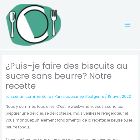
Aller
au
contenu
¿Puis-je faire des biscuits au
sucre sans beurre? Notre
recette
Laisser un commentaire
/ Par
macuisineentoutgenre
/
18 avril, 2022
Nous y sommes tous allés. C’est le week-end et vous souhaitez
préparer une délicieuse délicatesse, mais vérifiez le réfrigérateur et
vous manquez un élément fondamental de la recette: le beurre ou le
beurre fondu.
Si vous découvrez que vous avez des ennuis sans beurre, ne