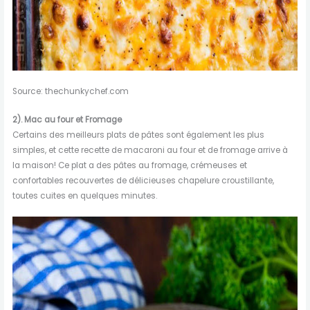
Source: thechunkychef.com
2).
Mac au four et
Fromage
Certains des meilleurs plats de pâtes sont également les plus
simples, et cette recette de macaroni au four et de fromage arrive à
la maison! Ce plat a des pâtes au fromage, crémeuses et
confortables recouvertes de délicieuses chapelure croustillante,
toutes cuites en quelques minutes.