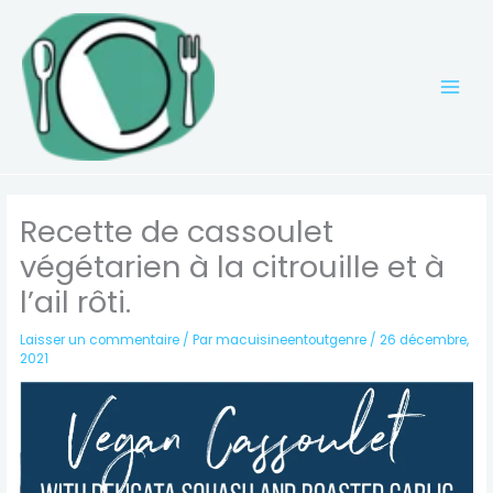
Aller
au
contenu
Recette de cassoulet
végétarien à la citrouille et à
l’ail rôti.
Laisser un commentaire
/ Par
macuisineentoutgenre
/
26 décembre,
2021