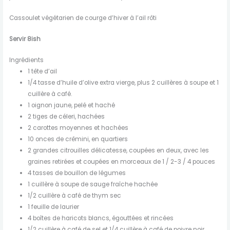
Cassoulet végétarien de courge d’hiver à l’ail rôti
Servir 8ish
Ingrédients
1 tête d’ail
1/4 tasse d’huile d’olive extra vierge, plus 2 cuillères à soupe et 1
cuillère à café.
1 oignon jaune, pelé et haché
2 tiges de céleri, hachées
2 carottes moyennes et hachées
10 onces de crêmini, en quartiers
2 grandes citrouilles délicatesse, coupées en deux, avec les
graines retirées et coupées en morceaux de 1 / 2-3 / 4 pouces
4 tasses de bouillon de légumes
1 cuillère à soupe de sauge fraîche hachée
1/2 cuillère à café de thym sec
1 feuille de laurier
4 boîtes de haricots blancs, égouttées et rincées
1/2 cuillère à café de sel et 1/4 cuillère à café de poivre noir