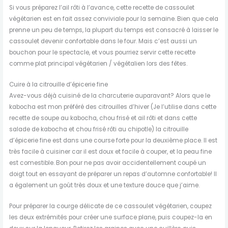
Si vous préparez l’ail rôti à l’avance, cette recette de cassoulet
végétarien est en fait assez conviviale pour la semaine. Bien que cela
prenne un peu de temps, la plupart du temps est consacré à laisser le
cassoulet devenir confortable dans le four. Mais c’est aussi un
bouchon pour le spectacle, et vous pourriez servir cette recette
comme plat principal végétarien / végétalien lors des fêtes.
Cuire à la citrouille d’épicerie fine
Avez-vous déjà cuisiné de la charcuterie auparavant? Alors que le
kabocha est mon préféré des citrouilles d’hiver (Je l’utilise dans cette
recette de soupe au kabocha, chou frisé et ail rôti et dans cette
salade de kabocha et chou frisé rôti au chipotle) la citrouille
d’épicerie fine est dans une course forte pour la deuxième place. Il est
très facile à cuisiner car il est doux et facile à couper, et la peau fine
est comestible. Bon pour ne pas avoir accidentellement coupé un
doigt tout en essayant de préparer un repas d’automne confortable! Il
a également un goût très doux et une texture douce que j’aime.
Pour préparer la courge délicate de ce cassoulet végétarien, coupez
les deux extrémités pour créer une surface plane, puis coupez-la en