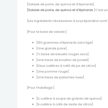
]Salade de poire, de quinoa et d’épinards[
]Salade de poire, de quinoa et d’épinards
]C’est un
]Les ingrédients nécessaires à sa préparation sont:
]Pour la base de salade:[
]150 grammes d’épinards sans tige[
]Une grande poire[
]⅓ tasse de bleuets rouges secs[
]Une tasse de bouillon de poulet[
]Deux cuillères à café de jus de citron[
]Une pomme rouge[
]Une tasse de pistaches nues[
]Pour l’habillage:[
]½ cuillère à soupe de graines de quinoa[
]¼ cuillère à café de zeste de citron[