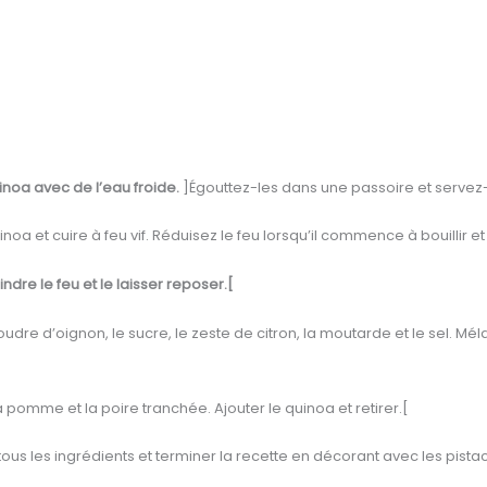
inoa avec de l’eau froide.
]Égouttez-les dans une passoire et servez-
oa et cuire à feu vif. Réduisez le feu lorsqu’il commence à bouillir et 
indre le feu et le laisser reposer.[
udre d’oignon, le sucre, le zeste de citron, la moutarde et le sel. Mélan
 pomme et la poire tranchée. Ajouter le quinoa et retirer.[
tous les ingrédients et terminer la recette en décorant avec les pist