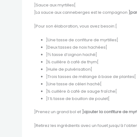
]Sauce aux myrtilles[
]La sauce aux canneberges est le compagnon
]par
]Pour son élaboration, vous avez besoin:[
]Une tasse de confiture de myrtilles[
]Deux tasses de noix hachées[
]⅔ tasse d’oignon haché[
]½ cuillère à café de thym[
]Huile de pulvérisation[
]Trois tasses de mélange à base de plantes[
]Une tasse de céleri haché[
]½ cuillère à café de sauge fraîche[
]1 ½ tasse de bouillon de poulet[
]Prenez un grand bol et
]ajouter la confiture de myrt
]Retirez les ingrédients avec un fouet jusqu’à l’o