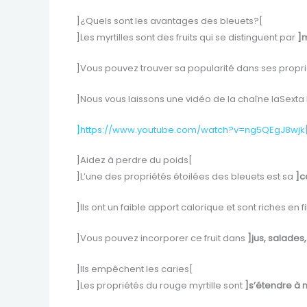
]¿Quels sont les avantages des bleuets?[
]Les myrtilles sont des fruits qui se distinguent par
]m
]Vous pouvez trouver sa popularité dans ses proprié
]Nous vous laissons une vidéo de la chaîne laSexta N
]https://www.youtube.com/watch?v=ng5QEgJ8wjk
]Aidez à perdre du poids[
]L’une des propriétés étoilées des bleuets est sa
]c
]Ils ont un faible apport calorique et sont riches en 
]Vous pouvez incorporer ce fruit dans
]jus, salades,
]Ils empêchent les caries[
]Les propriétés du rouge myrtille sont
]s’étendre à 