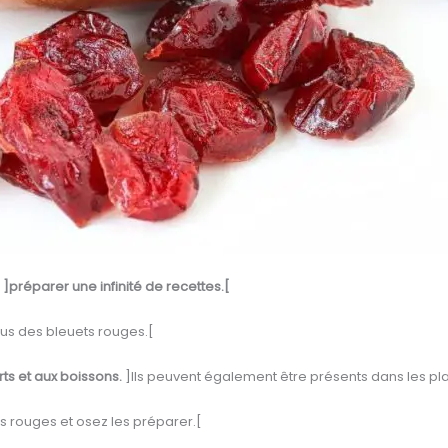
z
]préparer une infinité de recettes.[
le jus des bleuets rouges.[
rts et aux boissons.
]Ils peuvent également être présents dans les p
ts rouges et osez les préparer.[