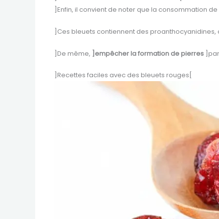
]Enfin, il convient de noter que la consommation d
]Ces bleuets contiennent des proanthocyanidines, 
]De même,
]empêcher la formation de pierres
]par
]Recettes faciles avec des bleuets rouges[