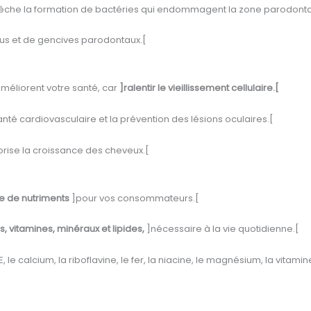
che la formation de bactéries qui endommagent la zone parodontale e
sus et de gencives parodontaux.[
améliorent votre santé, car
]ralentir le vieillissement cellulaire.[
té cardiovasculaire et la prévention des lésions oculaires.[
orise la croissance des cheveux.[
e de nutriments
]pour vos consommateurs.[
, vitamines, minéraux et lipides,
]nécessaire à la vie quotidienne.[
, le calcium, la riboflavine, le fer, la niacine, le magnésium, la vitami