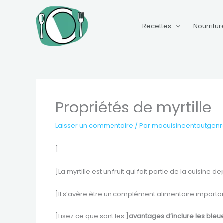
Aller
au
Recettes
Nourritur
contenu
Propriétés de myrtille
Laisser un commentaire
/ Par
macuisineentoutgen
]
]La myrtille est un fruit qui fait partie de la cuisine 
]Il s’avère être un complément alimentaire importan
]Lisez ce que sont les
]avantages d’inclure les bleu