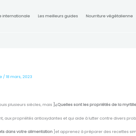
e internationale
Les meilleurs guides
Nourriture végétalienne
re
/
18 mars, 2023
depuis plusieurs siècles, mais
]¿Quelles sont les propriétés de la myrti
t, aux propriétés antioxydantes et qui aide à lutter contre divers pr
ets dans votre alimentation
]et apprenez à préparer des recettes simpl