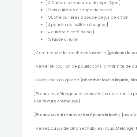
]½ Cuillère à moutarde de type Dijon[
]Trois cuillères à soupe de sucre[
]Quatre cuillères à soupe de jus de citron[
]¼ poudre de cuillère à oignon[
]¼ cuillère à café de sel[
]⅓ tasse d’huile[
]Commencez la recette en lavant le
]graines de qu
]Verser le bouillon de poulet dans la marmite de quin
]Cuire jusqu’au quinoa
]absorber tout le liquide, éte
]Prenez le mélangeur et versez le jus de citron, la po
une texture crémeuse.[
]Prenez un bol et servez les épinards lavés,
]avec la
]Versez du jus de citron et habillez-vous. Mélanger 