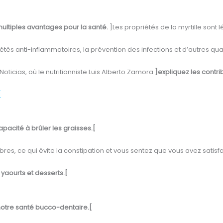
ultiples avantages pour la santé.
]Les propriétés de la myrtille sont
tés anti-inflammatoires, la prévention des infections et d’autres qu
oticias, où le nutritionniste Luis Alberto Zamora
]expliquez les contri
[
apacité à brûler les graisses.[
fibres, ce qui évite la constipation et vous sentez que vous avez satisf
 yaourts et desserts.[
notre santé bucco-dentaire.[