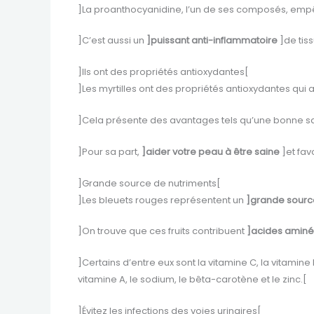
]La proanthocyanidine, l’un de ses composés, empê
]C’est aussi un
]puissant anti-inflammatoire
]de tis
]Ils ont des propriétés antioxydantes[
]Les myrtilles ont des propriétés antioxydantes qui 
]Cela présente des avantages tels qu’une bonne san
]Pour sa part,
]aider votre peau à être saine
]et fav
]Grande source de nutriments[
]Les bleuets rouges représentent un
]grande sourc
]On trouve que ces fruits contribuent
]acides aminés
]Certains d’entre eux sont la vitamine C, la vitamine E
vitamine A, le sodium, le bêta-carotène et le zinc.[
]Évitez les infections des voies urinaires[