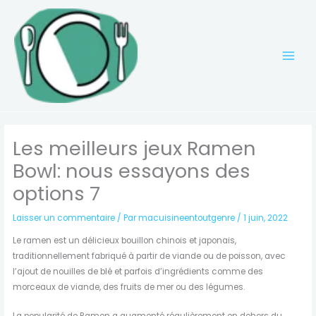
Aller
au
contenu
Les meilleurs jeux Ramen
Bowl: nous essayons des
options 7
Laisser un commentaire
/ Par
macuisineentoutgenre
/
1 juin, 2022
Le ramen est un délicieux bouillon chinois et japonais,
traditionnellement fabriqué à partir de viande ou de poisson, avec
l’ajout de nouilles de blé et parfois d’ingrédients comme des
morceaux de viande, des fruits de mer ou des légumes.
La popularité de Ramen a augmenté régulièrement en dehors du