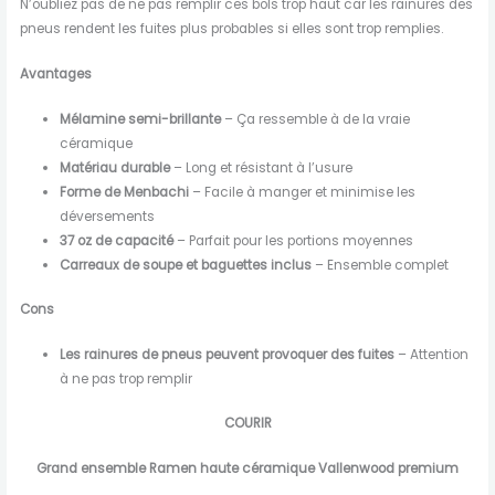
N’oubliez pas de ne pas remplir ces bols trop haut car les rainures des
pneus rendent les fuites plus probables si elles sont trop remplies.
Avantages
Mélamine semi-brillante
– Ça ressemble à de la vraie
céramique
Matériau durable
– Long et résistant à l’usure
Forme de Menbachi
– Facile à manger et minimise les
déversements
37 oz de capacité
– Parfait pour les portions moyennes
Carreaux de soupe et baguettes inclus
– Ensemble complet
Cons
Les rainures de pneus peuvent provoquer des fuites
– Attention
à ne pas trop remplir
COURIR
Grand ensemble Ramen haute céramique Vallenwood premium