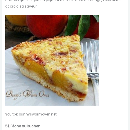
Une fois que ce gâteau piquant d’abeille aura démangé, vous serez
accro à sa saveur.
Source: bunnyswarmoven.net
5).
Pêche au kuchen