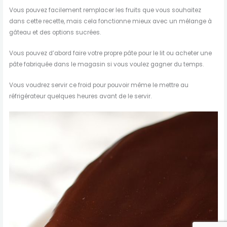
Vous pouvez facilement remplacer les fruits que vous souhaitez
dans cette recette, mais cela fonctionne mieux avec un mélange à
gâteau et des options sucrées.
Vous pouvez d’abord faire votre propre pâte pour le lit ou acheter une
pâte fabriquée dans le magasin si vous voulez gagner du temps.
Vous voudrez servir ce froid pour pouvoir même le mettre au
réfrigérateur quelques heures avant de le servir.