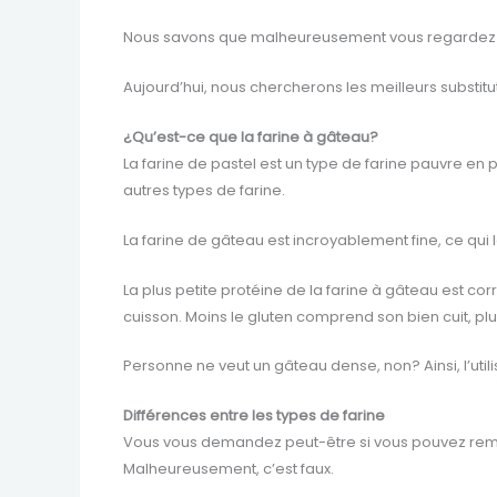
Nous savons que malheureusement vous regardez la f
Aujourd’hui, nous chercherons les meilleurs substit
¿Qu’est-ce que la farine à gâteau?
La farine de pastel est un type de farine pauvre en p
autres types de farine.
La farine de gâteau est incroyablement fine, ce qui
La plus petite protéine de la farine à gâteau est co
cuisson. Moins le gluten comprend son bien cuit, pl
Personne ne veut un gâteau dense, non? Ainsi, l’util
Différences entre les types de farine
Vous vous demandez peut-être si vous pouvez remplac
Malheureusement, c’est faux.