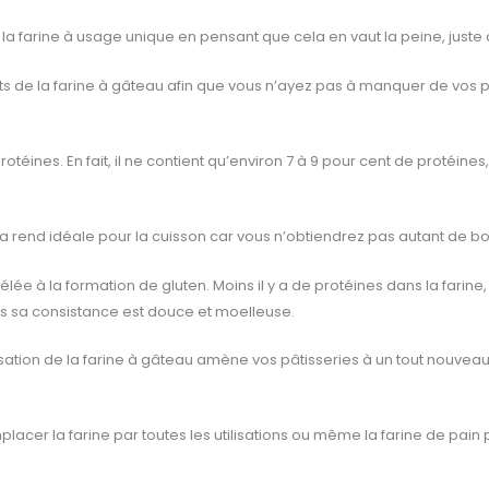
arine à usage unique en pensant que cela en vaut la peine, juste ce
uts de la farine à gâteau afin que vous n’ayez pas à manquer de vos p
rotéines. En fait, il ne contient qu’environ 7 à 9 pour cent de protéine
 la rend idéale pour la cuisson car vous n’obtiendrez pas autant de 
rrélée à la formation de gluten. Moins il y a de protéines dans la fari
us sa consistance est douce et moelleuse.
isation de la farine à gâteau amène vos pâtisseries à un tout nouveau
er la farine par toutes les utilisations ou même la farine de pain pa