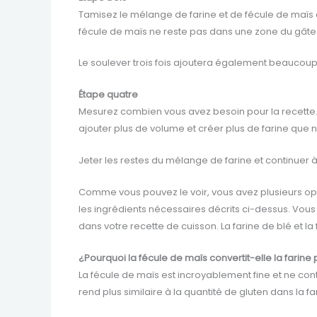
Tamisez le mélange de farine et de fécule de maïs d
fécule de maïs ne reste pas dans une zone du gâte
Le soulever trois fois ajoutera également beaucoup d
Étape quatre
Mesurez combien vous avez besoin pour la recette. 
ajouter plus de volume et créer plus de farine que 
Jeter les restes du mélange de farine et continuer 
Comme vous pouvez le voir, vous avez plusieurs opti
les ingrédients nécessaires décrits ci-dessus. Vou
dans votre recette de cuisson. La farine de blé et la
¿Pourquoi la fécule de maïs convertit-elle la farine
La fécule de maïs est incroyablement fine et ne contie
rend plus similaire à la quantité de gluten dans la f