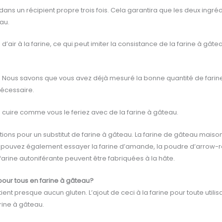
ans un récipient propre trois fois. Cela garantira que les deux ingr
au.
’air à la farine, ce qui peut imiter la consistance de la farine à gât
Nous savons que vous avez déjà mesuré la bonne quantité de farine p
nécessaire.
à cuire comme vous le feriez avec de la farine à gâteau.
ons pour un substitut de farine à gâteau. La farine de gâteau maison 
s pouvez également essayer la farine d’amande, la poudre d’arrow-roo
 farine autoniférante peuvent être fabriquées à la hâte.
 pour tous en farine à gâteau?
nt presque aucun gluten. L’ajout de ceci à la farine pour toute utilisat
arine à gâteau.