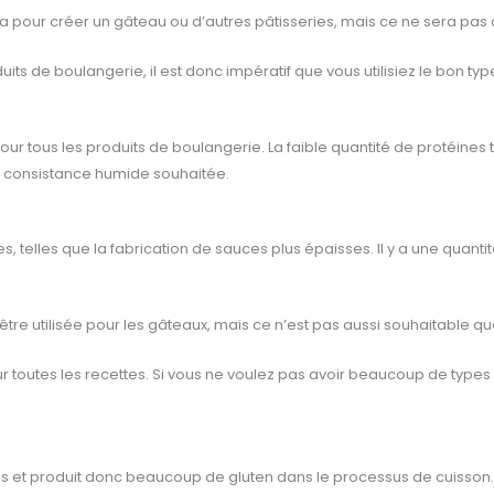
nera pour créer un gâteau ou d’autres pâtisseries, mais ce ne sera pas a
uits de boulangerie, il est donc impératif que vous utilisiez le bon ty
ur tous les produits de boulangerie. La faible quantité de protéines tr
a consistance humide souhaitée.
ttes, telles que la fabrication de sauces plus épaisses. Il y a une qua
tre utilisée pour les gâteaux, mais ce n’est pas aussi souhaitable que
our toutes les recettes. Si vous ne voulez pas avoir beaucoup de type
nes et produit donc beaucoup de gluten dans le processus de cuisson.