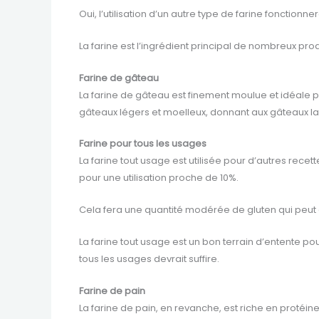
Oui, l’utilisation d’un autre type de farine fonction
La farine est l’ingrédient principal de nombreux prod
Farine de gâteau
La farine de gâteau est finement moulue et idéale po
gâteaux légers et moelleux, donnant aux gâteaux l
Farine pour tous les usages
La farine tout usage est utilisée pour d’autres rece
pour une utilisation proche de 10%.
Cela fera une quantité modérée de gluten qui peut ê
La farine tout usage est un bon terrain d’entente p
tous les usages devrait suffire.
Farine de pain
La farine de pain, en revanche, est riche en protéi