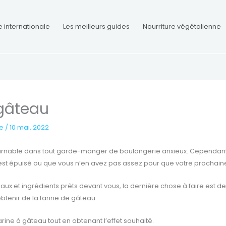
e internationale
Les meilleurs guides
Nourriture végétalienne
 gâteau
re
/
10 mai, 2022
urnable dans tout garde-manger de boulangerie anxieux. Cependant, l
 s’est épuisé ou que vous n’en avez pas assez pour que votre prochain
iaux et ingrédients prêts devant vous, la dernière chose à faire est
btenir de la farine de gâteau.
arine à gâteau tout en obtenant l’effet souhaité.