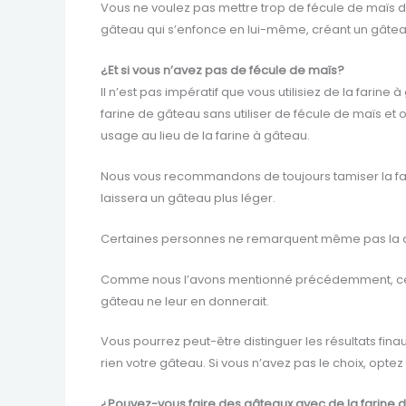
Vous ne voulez pas mettre trop de fécule de maïs dan
gâteau qui s’enfonce en lui-même, créant un gâtea
¿Et si vous n’avez pas de fécule de maïs?
Il n’est pas impératif que vous utilisiez de la fari
farine de gâteau sans utiliser de fécule de maïs et 
usage au lieu de la farine à gâteau.
Nous vous recommandons de toujours tamiser la farin
laissera un gâteau plus léger.
Certaines personnes ne remarquent même pas la dif
Comme nous l’avons mentionné précédemment, certai
gâteau ne leur en donnerait.
Vous pourrez peut-être distinguer les résultats fin
rien votre gâteau. Si vous n’avez pas le choix, optez
¿Pouvez-vous faire des gâteaux avec de la farine 