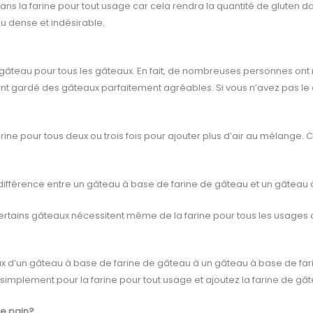
s la farine pour tout usage car cela rendra la quantité de gluten dans
u dense et indésirable.
ne à gâteau pour tous les gâteaux. En fait, de nombreuses personnes on
ont gardé des gâteaux parfaitement agréables. Si vous n’avez pas le ch
e pour tous deux ou trois fois pour ajouter plus d’air au mélange. C
férence entre un gâteau à base de farine de gâteau et un gâteau à
ns gâteaux nécessitent même de la farine pour tous les usages car i
aux d’un gâteau à base de farine de gâteau à un gâteau à base de far
 simplement pour la farine pour tout usage et ajoutez la farine de gât
de pain?